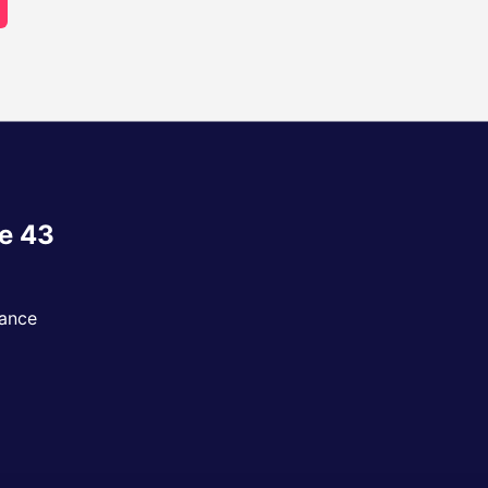
e 43
rance